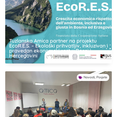
Tuzlanska Amica partner na projektu
EcoR.E.S. – Ekološki prihvatljiv, inkluzivan i
pravedan ekonomski rast u Bosni i
Hercegovini
Novosti
,
Posjete