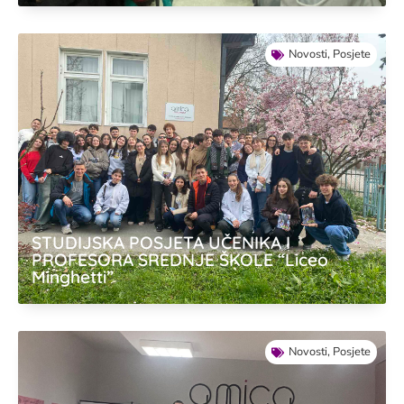
Novosti
,
Posjete
STUDIJSKA POSJETA UČENIKA I
PROFESORA SREDNJE ŠKOLE “Liceo
Minghetti”
Novosti
,
Posjete