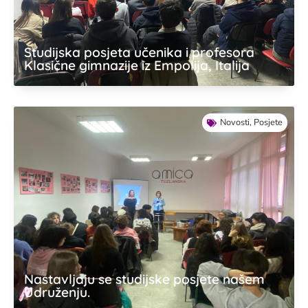
Studijska posjeta učenika i profesora
Klasične gimnazije iz Empolija, Italija
Novosti
,
Posjete
Nastavljaju se studijske posjete našem
Udruženju.