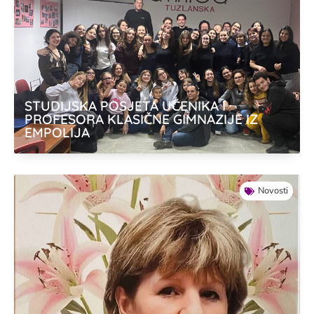
STUDIJSKA POSJETA UČENIKA I
PROFESORA KLASIČNE GIMNAZIJE IZ
EMPOLIJA
Novosti