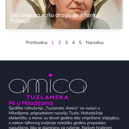
Sjećanje na našu dragu dr. Irfanku
Pašagić
Prethodna
1
2
3
4
5
Naredna
Mi u Miladijama
Sjedište Udruženja „Tuzlanske Amica“ se nalazi u
Miladijama, prigradskom naselju Tuzle. Nekadašnje
obdanište, u kome su deset godina bile smještene izbjeglice,
a nakon njihovog iseljenja nekoliko godina propadalo
napušteno, bilo je planirano za rušenje. Našom hrabrom