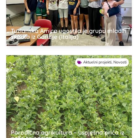
Tuzlanska Amica ugostila je grupu mladih
skauta iz Gorizije (Italija)
Aktuelni projekti
,
Novosti
Porodična agrikultura – uspješna priča iz