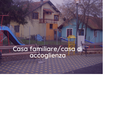
Casa della Gioventù
"Prijateljstvo" Brčko
Più in dettaglio
Casa familiare/casa di
accoglienza
Casa familiare/casa di
accoglienza
Più in dettaglio