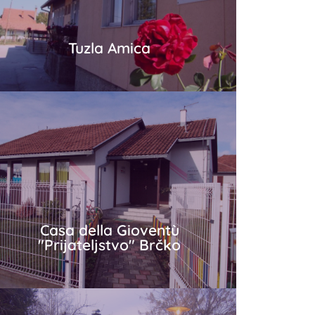
Tuzla Amica
Tuzla Amica
Più in dettaglio
Casa della Gioventù
"Prijateljstvo" Brčko