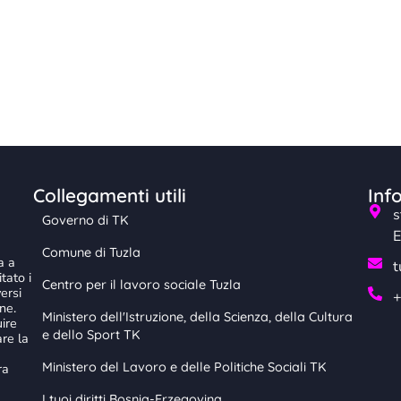
Collegamenti utili
Inf
s
Governo di TK
E
Comune di Tuzla
a a
t
tato i
Centro per il lavoro sociale Tuzla
versi
+
ne.
Ministero dell'Istruzione, della Scienza, della Cultura
ire
e dello Sport TK
are la
Ministero del Lavoro e delle Politiche Sociali TK
ra
I tuoi diritti Bosnia-Erzegovina