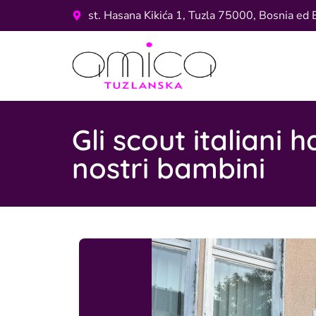
st. Hasana Kikića 1, Tuzla 75000, Bosnia ed 
Gli scout italiani
nostri bambini