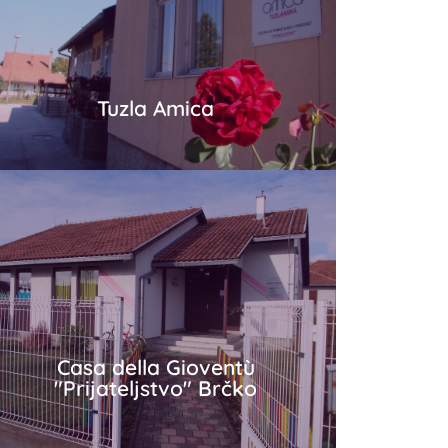
Tuzla Amica
Tuzla Amica
Più in dettaglio
Casa della Gioventù
"Prijateljstvo" Brčko