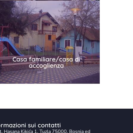
Casa della Gioventù
"Prijateljstvo" Brčko
Più in dettaglio
Casa familiare/casa di
accoglienza
Casa familiare/casa di
accoglienza
ormazioni sui contatti
t. Hasana Kikića 1, Tuzla 75000, Bosnia ed