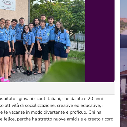
itato i giovani scout italiani, che da oltre 20 anni
 attività di socializzazione, creative ed educative, i
e le vacanze in modo divertente e proficuo. Chi ha
e felice, perché ha stretto nuove amicizie e creato ricordi