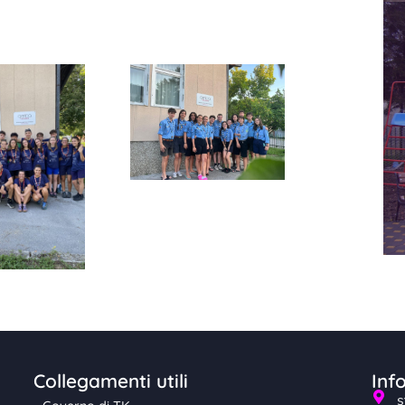
Collegamenti utili
Inf
s