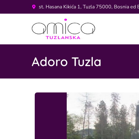
st. Hasana Kikića 1, Tuzla 75000, Bosnia ed 
Adoro Tuzla