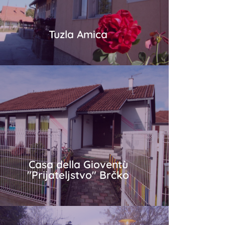
Tuzla Amica
Tuzla Amica
Più in dettaglio
Casa della Gioventù
"Prijateljstvo" Brčko