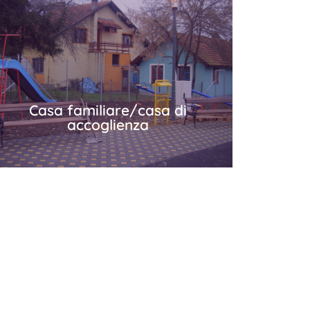
Casa della Gioventù
"Prijateljstvo" Brčko
Più in dettaglio
Casa familiare/casa di
accoglienza
Casa familiare/casa di
accoglienza
Più in dettaglio