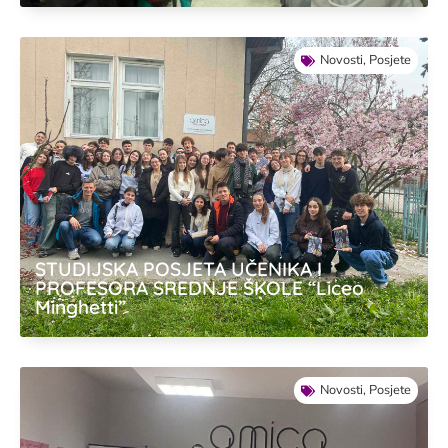
Novosti
,
Posjete
STUDIJSKA POSJETA UČENIKA I
PROFESORA SREDNJE ŠKOLE “Liceo
Minghetti”
Novosti
,
Posjete