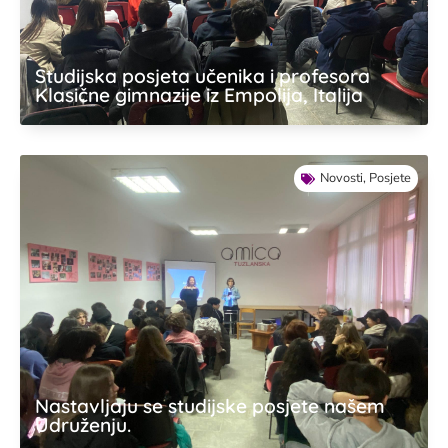
Studijska posjeta učenika i profesora
Klasične gimnazije iz Empolija, Italija
Novosti
,
Posjete
Nastavljaju se studijske posjete našem
Udruženju.