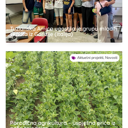
Tuzlanska Amica ugostila je grupu mladih
skauta iz Gorizije (Italija)
Aktuelni projekti
,
Novosti
Porodična agrikultura – uspješna priča iz