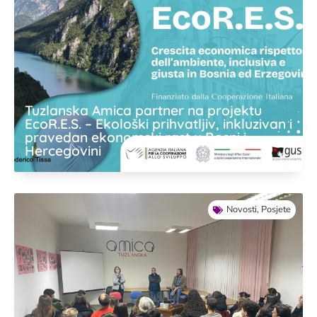
Tuzlanska Amica partner na projektu
EcoR.E.S. – Ekološki prihvatljiv, inkluzivan i
pravedan ekonomski rast u Bosni i
Hercegovini
Novosti
,
Posjete