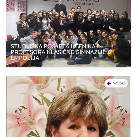
STUDIJSKA POSJETA UČENIKA I
PROFESORA KLASIČNE GIMNAZIJE IZ
EMPOLIJA
Novosti