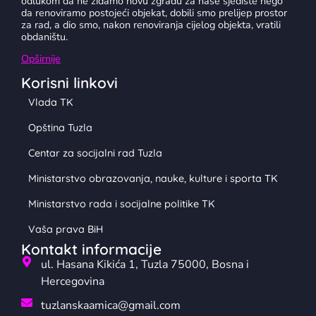
odlukom da ne zidamo novu zgradu za naše sjedište nego
da renoviramo postojeći objekat, dobili smo prelijep prostor
za rad, a dio smo, nakon renoviranja cijelog objekta, vratili
obdaništu.
Opširnije
Korisni linkovi
Vlada TK
Opština Tuzla
Centar za socijalni rad Tuzla
Ministarstvo obrazovanja, nauke, kulture i sporta TK
Ministarstvo rada i socijalne politike TK
Vaša prava BiH
Kontakt informacije
ul. Hasana Kikića 1, Tuzla 75000, Bosna i
Hercegovina
tuzlanskaamica@gmail.com